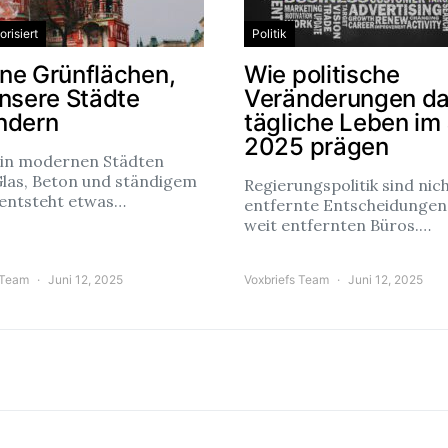
risiert
Politik
ne Grünflächen,
Wie politische
unsere Städte
Veränderungen d
ndern
tägliche Leben im
2025 prägen
 in modernen Städten
Glas, Beton und ständigem
Regierungspolitik sind nic
 entsteht etwas…
entfernte Entscheidungen
weit entfernten Büros.…
 Team
Juni 12, 2025
Voxbriefs Team
Juni 12, 2025