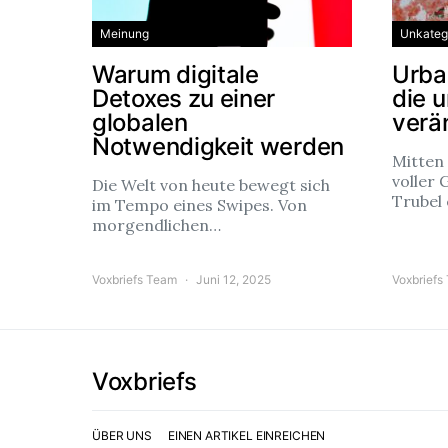
Meinung
Unkatego
Warum digitale
Urba
Detoxes zu einer
die 
globalen
verä
Notwendigkeit werden
Mitten
voller 
Die Welt von heute bewegt sich
Trubel
im Tempo eines Swipes. Von
morgendlichen…
Voxbriefs Team
Juni 12, 2025
Voxbriefs
Voxbriefs
ÜBER UNS
EINEN ARTIKEL EINREICHEN