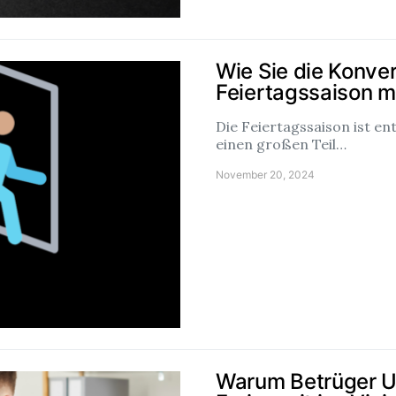
Wie Sie die Konve
Feiertagssaison 
Die Feiertagssaison ist e
einen großen Teil…
November 20, 2024
Warum Betrüger 