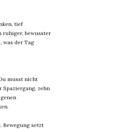
ken, tief
n ruhiger, bewusster
al, was der Tag
Du musst nicht
er Spaziergang, zehn
igenen
ken.
t. Bewegung setzt