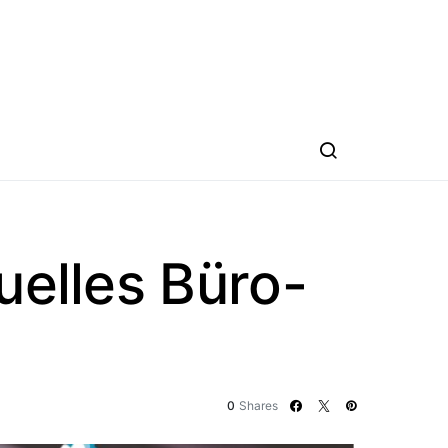
uelles Büro-
0
Shares