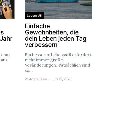
Lebensstil
Einfache
as
Gewohnheiten, die
 Jahr
dein Leben jeden Tag
verbessern
ht nur
Ein besserer Lebensstil erfordert
 aus
nicht immer große
Veränderungen. Tatsächlich sind
es…
Voxbriefs Team
Juni 12, 2025