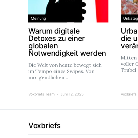
Meinung
Unkatego
Warum digitale
Urba
Detoxes zu einer
die 
globalen
verä
Notwendigkeit werden
Mitten
voller 
Die Welt von heute bewegt sich
Trubel
im Tempo eines Swipes. Von
morgendlichen…
Voxbriefs Team
Juni 12, 2025
Voxbriefs
Voxbriefs