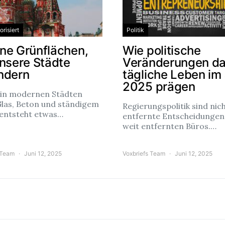
risiert
Politik
ne Grünflächen,
Wie politische
unsere Städte
Veränderungen d
ndern
tägliche Leben im
2025 prägen
 in modernen Städten
Glas, Beton und ständigem
Regierungspolitik sind nic
 entsteht etwas…
entfernte Entscheidungen
weit entfernten Büros.…
 Team
Juni 12, 2025
Voxbriefs Team
Juni 12, 2025