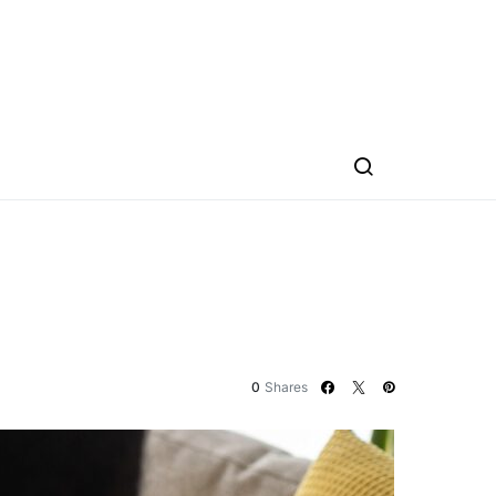
0
Shares