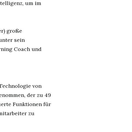
ntelligenz, um im
er) große
unter sein
rning Coach und
 Technologie von
genommen, der zu 49
uerte Funktionen für
itarbeiter zu