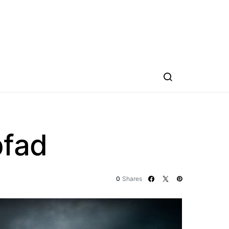
pfad
0
Shares