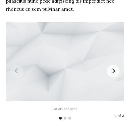
phasellus nunc pede adipiscing dis imperdiet nec
rhoncus eu sem pulvinar amet.
Sit dis sed ante
1
of
3