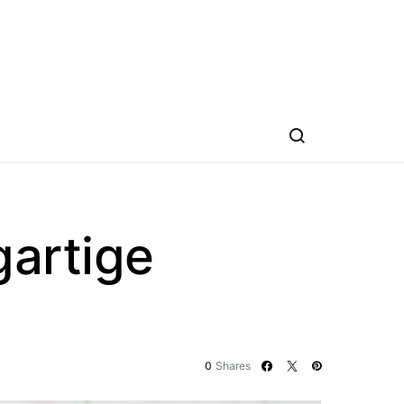
gartige
0
Shares