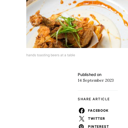
hands toasting beers at a table
Published on
14 September 2023
SHARE ARTICLE
FACEBOOK
TWITTER
PINTEREST